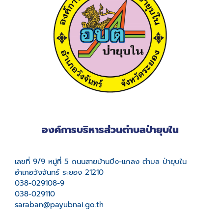
องค์การบริหารส่วนตำบลป่ายุบใน
เลขที่ 9/9 หมู่ที่ 5 ถนนสายบ้านบึง-แกลง ตำบล ป่ายุบใน
อำเภอวังจันทร์ ระยอง 21210
038-029108-9
038-029110
saraban@payubnai.go.th