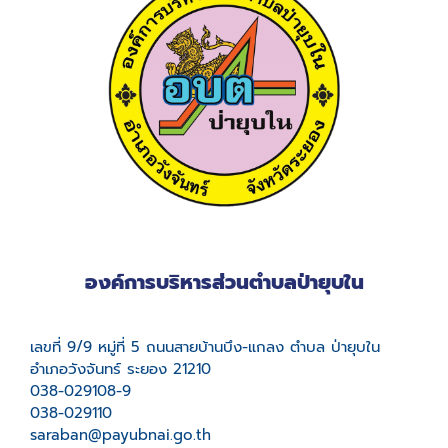
องค์การบริหารส่วนตำบลป่ายุบใน
เลขที่ 9/9 หมู่ที่ 5 ถนนสายบ้านบึง-แกลง ตำบล ป่ายุบใน
อำเภอวังจันทร์ ระยอง 21210
038-029108-9
038-029110
saraban@payubnai.go.th