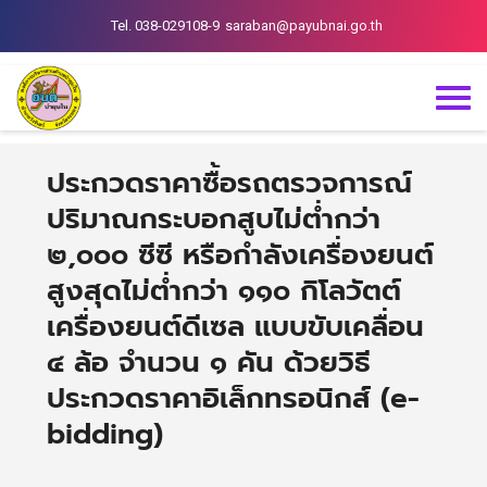
Tel. 038-029108-9
saraban@payubnai.go.th
ประกวดราคาซื้อรถตรวจการณ์
ปริมาณกระบอกสูบไม่ต่ำกว่า
๒,๐๐๐ ซีซี หรือกำลังเครื่องยนต์
สูงสุดไม่ต่ำกว่า ๑๑๐ กิโลวัตต์
เครื่องยนต์ดีเซล แบบขับเคลื่อน
๔ ล้อ จำนวน ๑ คัน ด้วยวิธี
ประกวดราคาอิเล็กทรอนิกส์ (e-
bidding)