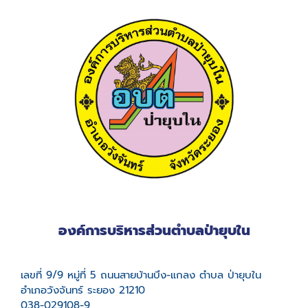
องค์การบริหารส่วนตำบลป่ายุบใน
เลขที่ 9/9 หมู่ที่ 5 ถนนสายบ้านบึง-แกลง ตำบล ป่ายุบใน
อำเภอวังจันทร์ ระยอง 21210
038-029108-9