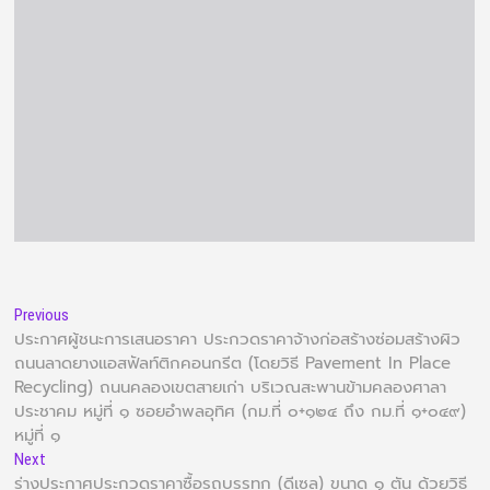
Previous
ประกาศผู้ชนะการเสนอราคา ประกวดราคาจ้างก่อสร้างซ่อมสร้างผิว
ถนนลาดยางแอสฟัลท์ติกคอนกรีต (โดยวิธี Pavement In Place
Recycling) ถนนคลองเขตสายเก่า บริเวณสะพานข้ามคลองศาลา
ประชาคม หมู่ที่ ๑ ซอยอำพลอุทิศ (กม.ที่ ๐+๑๒๔ ถึง กม.ที่ ๑+๐๔๙)
หมู่ที่ ๑
Next
ร่างประกาศประกวดราคาซื้อรถบรรทุก (ดีเซล) ขนาด ๑ ตัน ด้วยวิธี