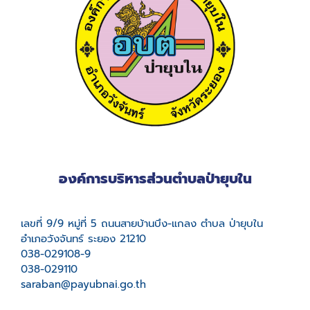
องค์การบริหารส่วนตำบลป่ายุบใน
เลขที่ 9/9 หมู่ที่ 5 ถนนสายบ้านบึง-แกลง ตำบล ป่ายุบใน
อำเภอวังจันทร์ ระยอง 21210
038-029108-9
038-029110
saraban@payubnai.go.th