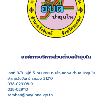
องค์การบริหารส่วนตำบลป่ายุบใน
เลขที่ 9/9 หมู่ที่ 5 ถนนสายบ้านบึง-แกลง ตำบล ป่ายุบใน
อำเภอวังจันทร์ ระยอง 21210
038-029108-9
038-029110
saraban@payubnai.go.th