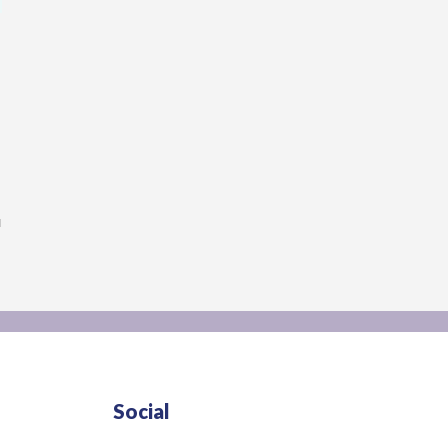
น
Social