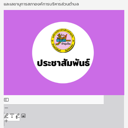
และเลขานุการสภาองค์การบริหารส่วนตำบล