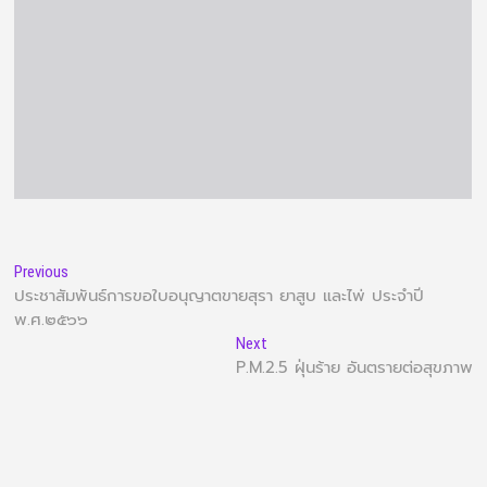
Previous
ประชาสัมพันธ์การขอใบอนุญาตขายสุรา ยาสูบ และไพ่ ประจำปี
พ.ศ.๒๕๖๖
Next
P.M.2.5 ฝุ่นร้าย อันตรายต่อสุขภาพ