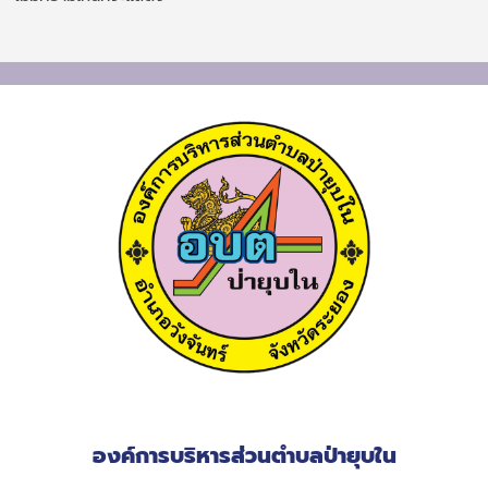
องค์การบริหารส่วนตำบลป่ายุบใน