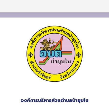
องค์การบริหารส่วนตำบลป่ายุบใน