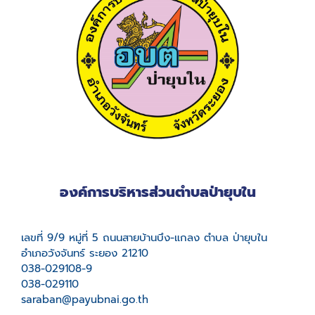
องค์การบริหารส่วนตำบลป่ายุบใน
เลขที่ 9/9 หมู่ที่ 5 ถนนสายบ้านบึง-แกลง ตำบล ป่ายุบใน
อำเภอวังจันทร์ ระยอง 21210
038-029108-9
038-029110
saraban@payubnai.go.th