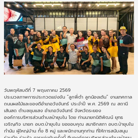
วันพฤหัสบดีที่ 7 พฤษภาคม 2569
ประมวลภาพการประกวดแข่งขัน “ลูกพี่ตำ ลูกน้องเต้น” งานเทศกาล
ถนนผลไม้และของดีอำเภอวังจันทร์ ประจำปี พ.ศ. 2569 ณ สถานี
เส้นสด ตำบลชุมแสง อำเภอวังจันทร์ จังหวัดระยอง
องค์การบริหารส่วนตำบลป่ายุบใน โดย ท่านนายกนิติพัฒน์ ยุทธ
เจริญกิจ นายก อบต.ป่ายุบใน ขอขอบคุณ สมาชิกสภา อบต.ป่ายุบใน
กำนัน ผู้ใหญ่บ้าน ทั้ง 8 หมู่ และพนักงานทุกท่าน ที่ให้การสนับสนุน
ร่วมมือ ร่วมใจ การแข่งขันครั้งนี้ ทีมองค์การบริหารส่วนตำบลป่ายุบ