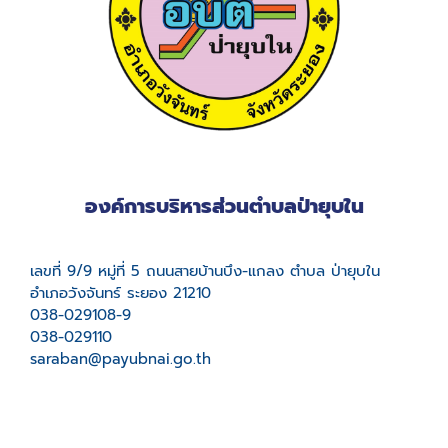
องค์การบริหารส่วนตำบลป่ายุบใน
เลขที่ 9/9 หมู่ที่ 5 ถนนสายบ้านบึง-แกลง ตำบล ป่ายุบใน
อำเภอวังจันทร์ ระยอง 21210
038-029108-9
038-029110
saraban@payubnai.go.th