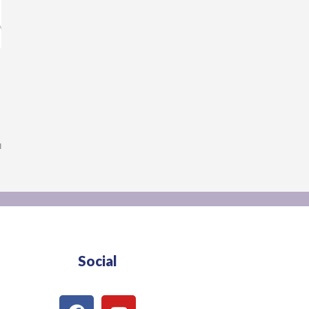
น
Social