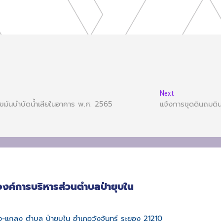
Next
ไขมันบำบัดน้ำเสียในอาคาร พ.ศ. 2565
แจ้งการขุดดินถมดิ
องค์การบริหารส่วนตำบลป่ายุบใน
บึง-แกลง ตำบล ป่ายุบใน อำเภอวังจันทร์ ระยอง 21210