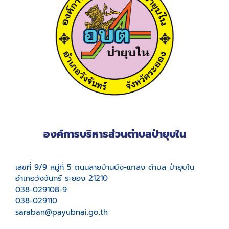
องค์การบริหารส่วนตำบลป่ายุบใน
เลขที่ 9/9 หมู่ที่ 5 ถนนสายบ้านบึง-แกลง ตำบล ป่ายุบใน
อำเภอวังจันทร์ ระยอง 21210
038-029108-9
038-029110
saraban@payubnai.go.th