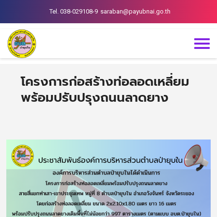
Tel. 038-029108-9
saraban@payubnai.go.th
โครงการก่อสร้างท่อลอดเหลี่ยม
พร้อมปรับปรุงถนนลาดยาง