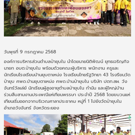
วันพุธที่ 9 กรกฎาคม 2568
องค์การบริหารส่วนตำบลป่ายุบใน นำโดยนายนิติพัฒน์ ยุทธเจริญกิจ
นายก อบต.ป่ายุบใน พร้อมด้วยคณะผู้บริหาร พนักงาน ครูและ
นักเรียนโรงเรียนบ้านยุบตาเหน่ง โรงเรียนไทยรัฐวิทยา 43 โรงรียนวัด
ป่ายุบ ศพด.บ้านยุบตาเหน่ง ศพด.บ้านป่ายุบใน บริษัท ปตท.สผ. วัง
จันทร์วัลเล่ย์ นักเรียนผู้สูงอายุตำบลป่ายุบใน กำนัน และผู้ใหญ่บ้าน
ร่วมสืบสานงานประเพณีแห่เทียนพรรษา ประจำปี 2568 โดยขบวนแห่
เทียนเริ่มออกจากบริเวณศาลาประชาคม หมู่ที่ 1 ไปยังวัดป่ายุบใน
อำเภอวังจันทร์ จังหวัดระยอง