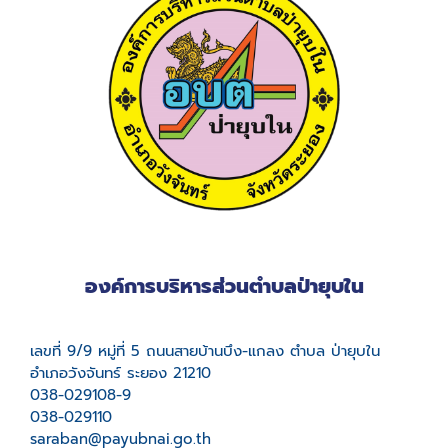
องค์การบริหารส่วนตำบลป่ายุบใน
เลขที่ 9/9 หมู่ที่ 5 ถนนสายบ้านบึง-แกลง ตำบล ป่ายุบใน
อำเภอวังจันทร์ ระยอง 21210
038-029108-9
038-029110
saraban@payubnai.go.th