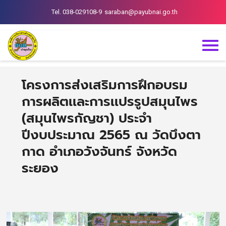
Tel. 038-029108-9
saraban@payubnai.go.th
โครงการส่งเสริมการฝึกอบรม
การผลิตเเละการเเปรรูปสมุนไพร
(สมุนไพรกัญชา) ประจำ
ปีงบประมาณ 2565 ณ วัดบึงตา
กาด อำเภอวังจันทร์ จังหวัด
ระยอง