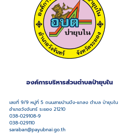
องค์การบริหารส่วนตำบลป่ายุบใน
เลขที่ 9/9 หมู่ที่ 5 ถนนสายบ้านบึง-แกลง ตำบล ป่ายุบใน
อำเภอวังจันทร์ ระยอง 21210
038-029108-9
038-029110
saraban@payubnai.go.th