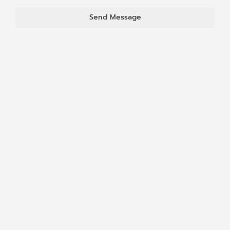
Send Message