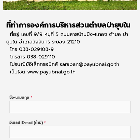
ที่ทำการองค์การบริหารส่วนตำบลป่ายุบใน
ที่อยู่ เลขที่ 9/9 หมู่ที่ 5 ถนนสายบ้านบึง-แกลง ตำบล ป่า
ยุบใน อำเภอวังจันทร์ ระยอง 21210
โทร 038-029108-9
โทรสาร 038-029110
ไปรษณีย์อิเล็กทรอนิกส์ saraban@payubnai.go.th
เว็บไซต์ www.payubnai.go.th
ชื่อ-นามสกุล
*
อีเมลล์ E-mail (ถ้ามี)
*