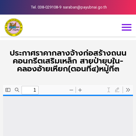
Tel. 038-029108-9
saraban@payubnai.go.th
ประกาศราคากลางจ้างก่อสร้างถนน
คอนกรีตเสริมเหล็ก สายป่ายุบใน-
คลองอ้ายเหียก(ตอนที่๔)หมู่ที่๓