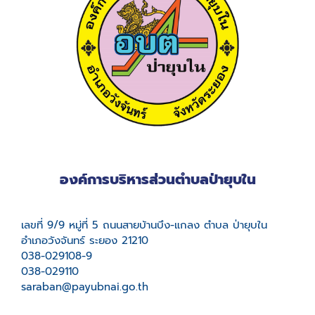
องค์การบริหารส่วนตำบลป่ายุบใน
เลขที่ 9/9 หมู่ที่ 5 ถนนสายบ้านบึง-แกลง ตำบล ป่ายุบใน
อำเภอวังจันทร์ ระยอง 21210
038-029108-9
038-029110
saraban@payubnai.go.th