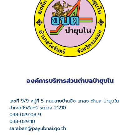
องค์การบริหารส่วนตำบลป่ายุบใน
เลขที่ 9/9 หมู่ที่ 5 ถนนสายบ้านบึง-แกลง ตำบล ป่ายุบใน
อำเภอวังจันทร์ ระยอง 21210
038-029108-9
038-029110
saraban@payubnai.go.th