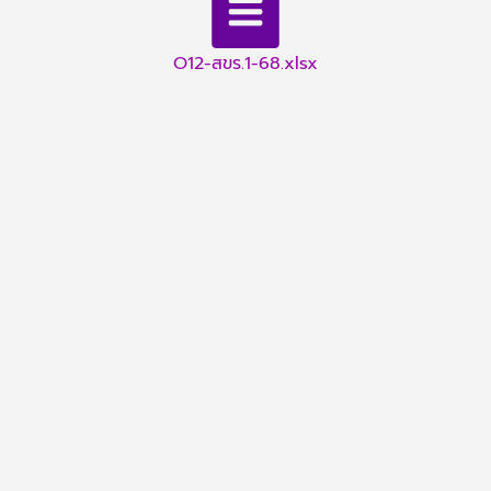
O12-สขร.1-68.xlsx