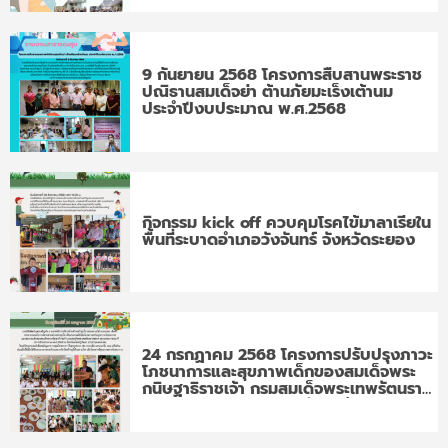
9 กันยายน 2568 โครงการสืบสานพระราช
ปณิธานสมเด็จย่า ต้านภัยมะเร็งเต้านม
ประจำปีงบประมาณ พ.ศ.2568
กิจกรรม kick off ควบคุมโรคไข้มาลาเรียใน
พื้นที่ระบาดอำเภอวังจันทร์ จังหวัดระยอง
24 กรกฏาคม 2568 โครงการปรับปรุงภาวะ
โภชนาการและสุขภาพเด็กของสมเด็จพระ
กนิษฐาธิราชเจ้า กรมสมเด็จพระเทพรัตนราช
สุดาฯ สยามบรมราชกุมารี ประจำ
ปีงบประมาณ พ.ศ. 2568