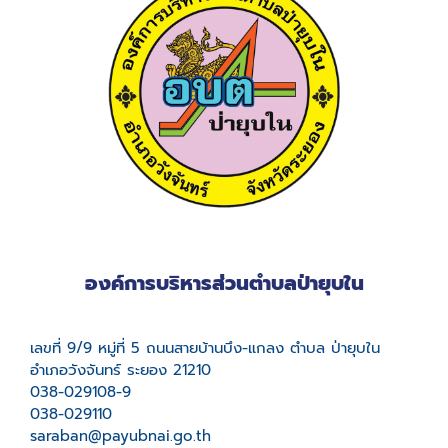
องค์การบริหารส่วนตำบลป่ายุบใน
เลขที่ 9/9 หมู่ที่ 5 ถนนสายบ้านบึง-แกลง ตำบล ป่ายุบใน
อำเภอวังจันทร์ ระยอง 21210
038-029108-9
038-029110
saraban@payubnai.go.th