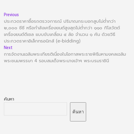
Previous
ประกวดราคาซื้อรถตรวจการณ์ ปริมาณกระบอกสูบไม่ต่ำกว่า
๒,๐๐๐ ซีซี หรือกำลังเครื่องยนต์สูงสุดไม่ต่ำกว่า ๑๑๐ กิโลวัตต์
เครื่องยนต์ดีเซล แบบขับเคลื่อน ๔ ล้อ จำนวน ๑ คัน ด้วยวิธี
ประกวดราคาอิเล็กทรอนิกส์ (e-bidding)
Next
การจัดงานเฉลิมพระเกียรติเนื่องในโอกาสพระราชพิธีมหามงคลเฉลิม
พระชนมพรรษา 4 รอบสมเด็จพระนางเจ้าฯ พระบรมราชินี
ค้นหา
ค้นหา