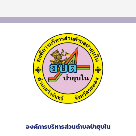
องค์การบริหารส่วนตำบลป่ายุบใน