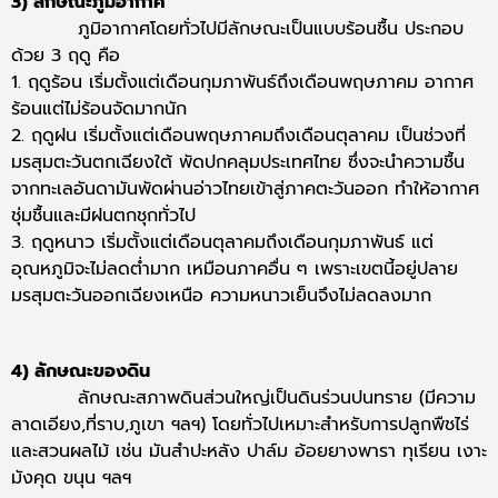
3) ลักษณะภูมิอากาศ
ภูมิอากาศโดยทั่วไปมีลักษณะเป็นแบบร้อนชื้น ประกอบ
ด้วย 3 ฤดู คือ
1. ฤดูร้อน เริ่มตั้งแต่เดือนกุมภาพันธ์ถึงเดือนพฤษภาคม อากาศ
ร้อนแต่ไม่ร้อนจัดมากนัก
2. ฤดูฝน เริ่มตั้งแต่เดือนพฤษภาคมถึงเดือนตุลาคม เป็นช่วงที่
มรสุมตะวันตกเฉียงใต้ พัดปกคลุมประเทศไทย ซึ่งจะนําความชื้น
จากทะเลอันดามันพัดผ่านอ่าวไทยเข้าสู่ภาคตะวันออก ทําให้อากาศ
ชุ่มชื้นและมีฝนตกชุกทั่วไป
3. ฤดูหนาว เริ่มตั้งแต่เดือนตุลาคมถึงเดือนกุมภาพันธ์ แต่
อุณหภูมิจะไม่ลดต่ำมาก เหมือนภาคอื่น ๆ เพราะเขตนี้อยู่ปลาย
มรสุมตะวันออกเฉียงเหนือ ความหนาวเย็นจึงไม่ลดลงมาก
4) ลักษณะของดิน
ลักษณะสภาพดินส่วนใหญ่เป็นดินร่วนปนทราย (มีความ
ลาดเอียง,ที่ราบ,ภูเขา ฯลฯ) โดยทั่วไปเหมาะสำหรับการปลูกพืชไร่
และสวนผลไม้ เช่น มันสำปะหลัง ปาล์ม อ้อยยางพารา ทุเรียน เงาะ
มังคุด ขนุน ฯลฯ