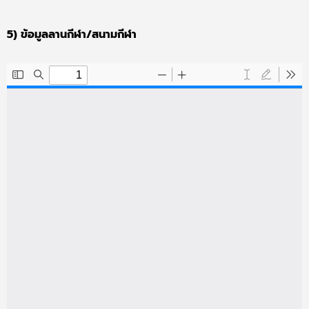
5) ข้อมูลลานกีฬา/สนามกีฬา