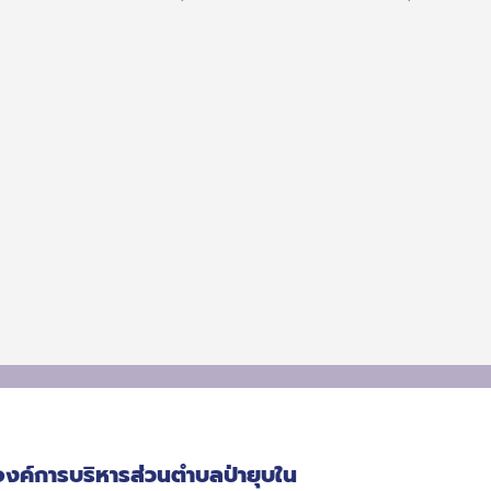
องค์การบริหารส่วนตำบลป่ายุบใน