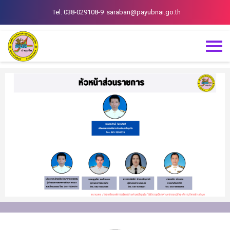
Tel. 038-029108-9
saraban@payubnai.go.th