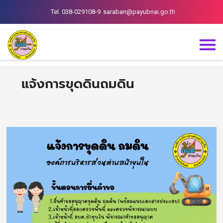
Tel. 038-029108-9
saraban@payubnai.go.th
แจ้งการขุดดินถมดิน