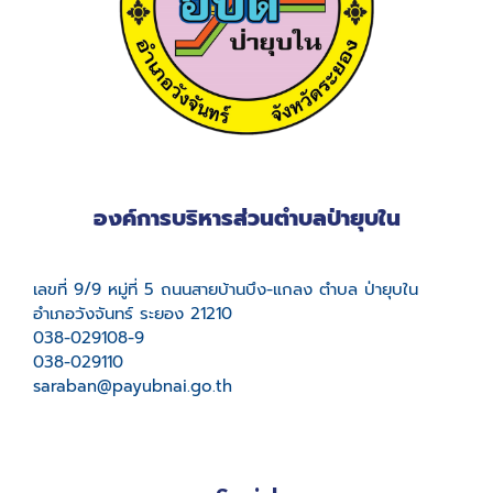
องค์การบริหารส่วนตำบลป่ายุบใน
เลขที่ 9/9 หมู่ที่ 5 ถนนสายบ้านบึง-แกลง ตำบล ป่ายุบใน
อำเภอวังจันทร์ ระยอง 21210
038-029108-9
038-029110
saraban@payubnai.go.th