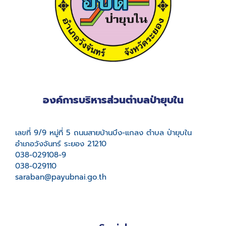
องค์การบริหารส่วนตำบลป่ายุบใน
เลขที่ 9/9 หมู่ที่ 5 ถนนสายบ้านบึง-แกลง ตำบล ป่ายุบใน
อำเภอวังจันทร์ ระยอง 21210
038-029108-9
038-029110
saraban@payubnai.go.th