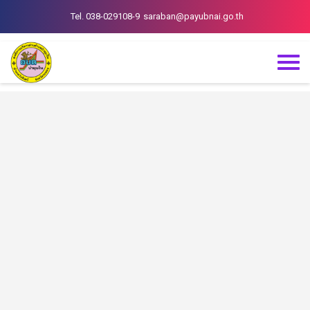
Tel. 038-029108-9
saraban@payubnai.go.th