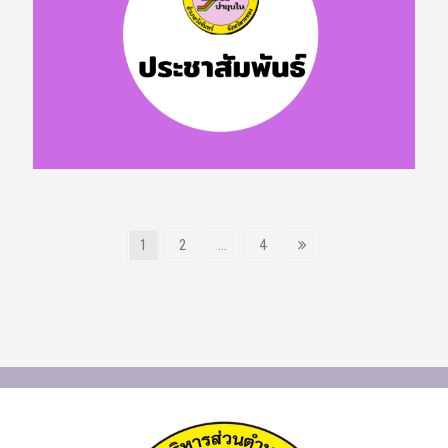
1
2
…
4