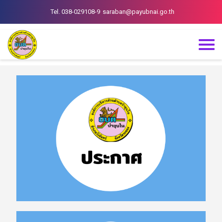
Tel. 038-029108-9
saraban@payubnai.go.th