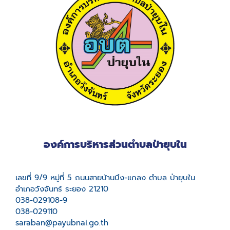
องค์การบริหารส่วนตำบลป่ายุบใน
เลขที่ 9/9 หมู่ที่ 5 ถนนสายบ้านบึง-แกลง ตำบล ป่ายุบใน
อำเภอวังจันทร์ ระยอง 21210
038-029108-9
038-029110
saraban@payubnai.go.th