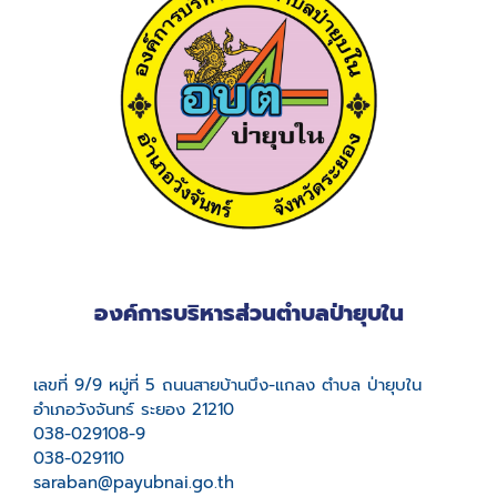
องค์การบริหารส่วนตำบลป่ายุบใน
เลขที่ 9/9 หมู่ที่ 5 ถนนสายบ้านบึง-แกลง ตำบล ป่ายุบใน
อำเภอวังจันทร์ ระยอง 21210
038-029108-9
038-029110
saraban@payubnai.go.th