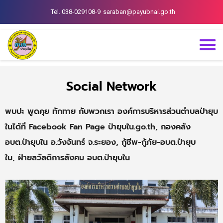
Tel. 038-029108-9
saraban@payubnai.go.th
Social Network
พบปะ พูดคุย ทักทาย กับพวกเรา องค์การบริหารส่วนตำบลป่ายุบ
ในได้ที่ Facebook Fan Page ป่ายุบใน.go.th
,
กองคลัง
อบต.ป่ายุบใน อ.วังจันทร์ จ.ระยอง
,
กู้ชีพ-กู้ภัย-อบต.ป่ายุบ
ใน
,
ฝ่ายสวัสดิการสังคม อบต.ป่ายุบใน